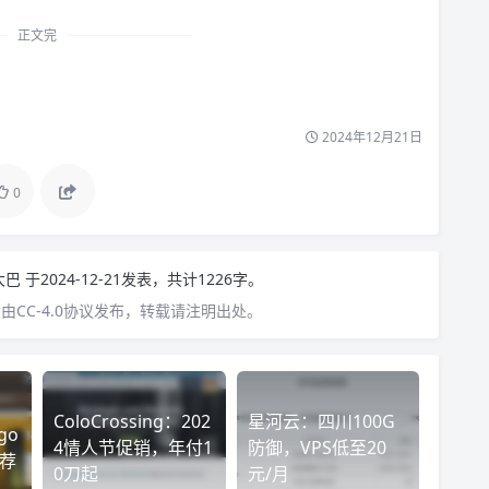
正文完
2024年12月21日
0
大巴
于2024-12-21发表，共计1226字。
CC-4.0协议发布，转载请注明出处。
ColoCrossing：202
星河云：四川100G
go
4情人节促销，年付1
防御，VPS低至20
推荐
0刀起
元/月