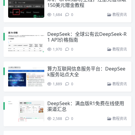
150美元赠金教程
1,684
0
教程资讯
DeepSeek：全球公有云DeepSeek-R
1 API价格指南
1,970
0
教程资讯
算力互联网信息服务平台：DeepSee
k服务站点大全
1,889
0
教程资讯
DeepSeek：满血版R1免费在线使用
渠道汇总
2,588
0
教程资讯