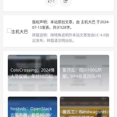
0
版权声明：
本站原创文章，由
主机大巴
于2024-
07-13发表，共计528字。
转载说明：
除特殊说明外本站文章皆由CC-4.0协
议发布，转载请注明出处。
ColoCrossing：2024情
星河云：四川100G防
人节促销，年付10刀起
御，VPS低至20元/月
hostvds：OpenStack
搬瓦工：BandwagonH
云服务器，最低$0.99/