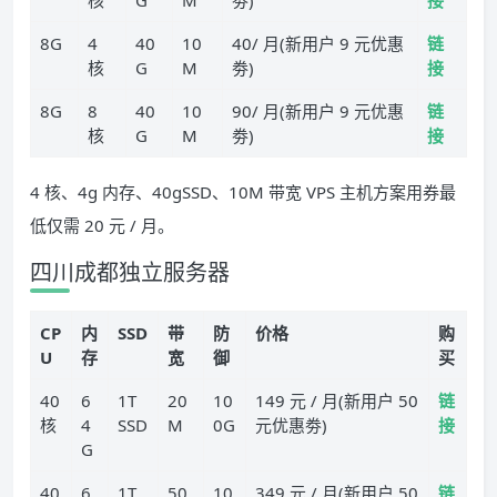
核
G
M
劵)
接
8G
4
40
10
40/ 月(新用户 9 元优惠
链
核
G
M
劵)
接
8G
8
40
10
90/ 月(新用户 9 元优惠
链
核
G
M
劵)
接
4 核、4g 内存、40gSSD、10M 带宽 VPS 主机方案用券最
低仅需 20 元 / 月。
四川成都独立服务器
CP
内
SSD
带
防
价格
购
U
存
宽
御
买
40
6
1T
20
10
149 元 / 月(新用户 50
链
核
4
SSD
M
0G
元优惠劵)
接
G
40
6
1T
50
10
349 元 / 月(新用户 50
链