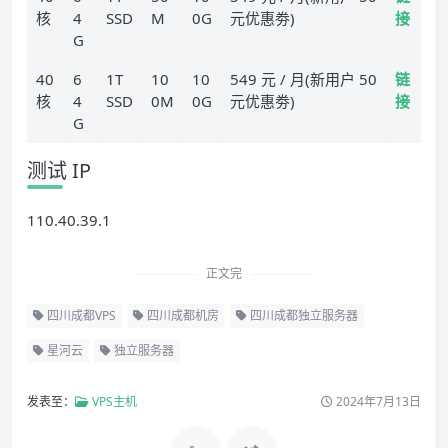
核
4
SSD
M
0G
元优惠劵)
接
G
40
6
1T
10
10
549 元 / 月(新用户 50
链
核
4
SSD
0M
0G
元优惠劵)
接
G
测试 IP
110.40.39.1
正文完
四川成都VPS
四川成都机房
四川成都独立服务器
星河云
独立服务器
发表至：
VPS主机
2024年7月13日