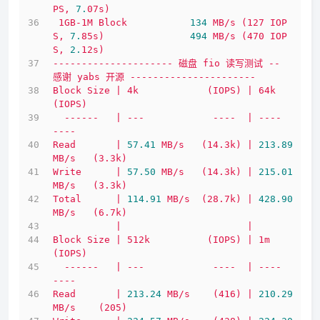
PS,
7.
07s)
1GB-1M
Block
134
MB/s
(127
IOP
S,
7.
85s)
494
MB/s
(470
IOP
S,
2.
12s)
---------------------
磁盘
fio
读写测试
--
感谢
yabs
开源
----------------------
Block
Size
|
4k
(IOPS)
|
64k
(IOPS)
------
|
---
----
|
----
----
Read
|
57.41
MB/s
(14.3k)
|
213.89
MB/s
(3.3k)
Write
|
57.50
MB/s
(14.3k)
|
215.01
MB/s
(3.3k)
Total
|
114.91
MB/s
(28.7k)
|
428.90
MB/s
(6.7k)
|
|
Block
Size
|
512k
(IOPS)
|
1m
(IOPS)
------
|
---
----
|
----
----
Read
|
213.24
MB/s
(416)
|
210.29
MB/s
(205)