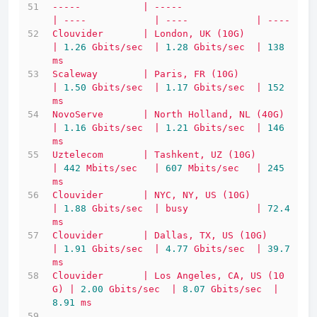
-----
|
-----
|
----
|
----
|
----
Clouvider
|
London,
UK
(10G)
|
1.26
Gbits/sec
|
1.28
Gbits/sec
|
138
ms
Scaleway
|
Paris,
FR
(10G)
|
1.50
Gbits/sec
|
1.17
Gbits/sec
|
152
ms
NovoServe
|
North
Holland,
NL
(40G)
|
1.16
Gbits/sec
|
1.21
Gbits/sec
|
146
ms
Uztelecom
|
Tashkent,
UZ
(10G)
|
442
Mbits/sec
|
607
Mbits/sec
|
245
ms
Clouvider
|
NYC,
NY,
US
(10G)
|
1.88
Gbits/sec
|
busy
|
72.4
ms
Clouvider
|
Dallas,
TX,
US
(10G)
|
1.91
Gbits/sec
|
4.77
Gbits/sec
|
39.7
ms
Clouvider
|
Los
Angeles,
CA,
US
(10
G)
|
2.00
Gbits/sec
|
8.07
Gbits/sec
|
8.91
ms