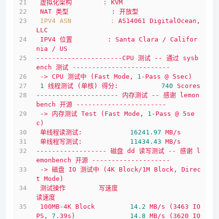
虚拟化架构
:
KVM
NAT
类型
:
开放型
IPV4 ASN          :
AS14061
DigitalOcean,
LLC
IPV4
位置
:
Santa
Clara
/
Califor
nia
/
US
----------------------CPU
测试
--
通过
sysb
ench
测试
-------------------------
->
CPU
测试中
(Fast
Mode,
1
-Pass
@
5sec)
1
线程测试
(单核)
得分:
740
Scores
---------------------
内存测试
--
感谢
lemon
bench
开源
-----------------------
->
内存测试
Test
(Fast
Mode,
1
-Pass
@
5se
c)
单线程读测试:
16241.97
MB/s
单线程写测试:
11434.43
MB/s
------------------
磁盘
dd
读写测试
--
感谢
l
emonbench
开源
--------------------
->
磁盘
IO
测试中
(4K
Block/1M
Block,
Direc
t
Mode)
测试操作
写速度
读速度
100MB-4K
Block
14.2
MB/s
(3463
IO
PS,
7.
39s)
14.8
MB/s
(3620
IO