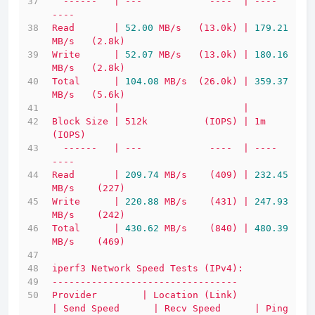
------
|
---
----
|
----
----
Read
|
52.00
MB/s
(13.0k)
|
179.21
MB/s
(2.8k)
Write
|
52.07
MB/s
(13.0k)
|
180.16
MB/s
(2.8k)
Total
|
104.08
MB/s
(26.0k)
|
359.37
MB/s
(5.6k)
|
|
Block
Size
|
512k
(IOPS)
|
1m
(IOPS)
------
|
---
----
|
----
----
Read
|
209.74
MB/s
(409)
|
232.45
MB/s
(227)
Write
|
220.88
MB/s
(431)
|
247.93
MB/s
(242)
Total
|
430.62
MB/s
(840)
|
480.39
MB/s
(469)
iperf3
Network
Speed
Tests
(IPv4):
---------------------------------
Provider
|
Location
(Link)
|
Send
Speed
|
Recv
Speed
|
Ping