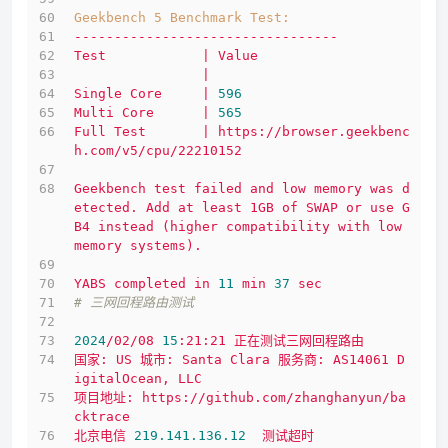
Geekbench 5 Benchmark Test:
---------------------------------
Test
|
Value
|
Single
Core
|
596
Multi
Core
|
565
Full
Test
|
https://browser.geekbenc
h.com/v5/cpu/22210152
Geekbench
test
failed
and
low
memory
was
d
etected.
Add
at
least
1GB
of
SWAP
or
use
G
B4
instead
(higher
compatibility
with
low
memory
systems).
YABS
completed
in
11
min
37
sec
# 三网回程路由测试
2024
/02/08
15
:21:21
正在测试三网回程路由
国家:
US
城市:
Santa
Clara
服务商:
AS14061
D
igitalOcean,
LLC
项目地址:
https://github.com/zhanghanyun/ba
cktrace
北京电信
219.141
.136
.12
测试超时