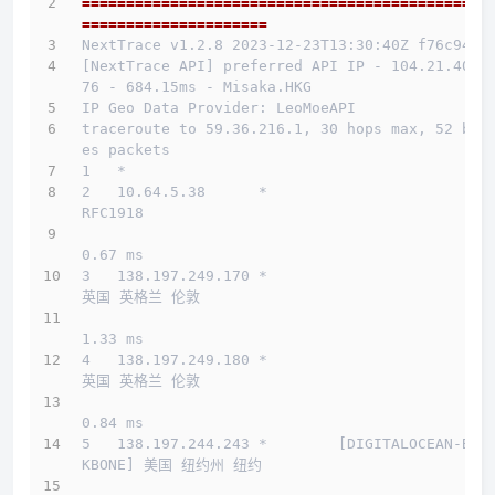
==============================================
=====================
NextTrace v1.2.8 2023-12-23T13:30:40Z f76c940
[NextTrace API] preferred API IP - 104.21.40.1
76 - 684.15ms - Misaka.HKG
IP Geo Data Provider: LeoMoeAPI
traceroute to 59.36.216.1, 30 hops max, 52 byt
es packets
1   *
2   10.64.5.38      *                         
RFC1918          
0.67 ms
3   138.197.249.170 *                         
英国 英格兰 伦敦        
1.33 ms
4   138.197.249.180 *                         
英国 英格兰 伦敦        
0.84 ms
5   138.197.244.243 *        [DIGITALOCEAN-BAC
KBONE] 美国 纽约州 纽约        