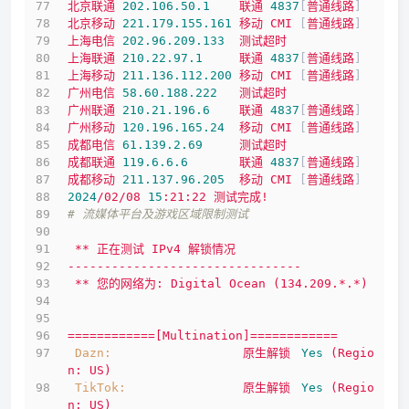
北京联通
202.106
.50
.1
联通
4837
[
普通线路
]      
北京移动
221.179
.155
.161
移动
CMI
 [
普通线路
]      
上海电信
202.96
.209
.133
测试超时
上海联通
210.22
.97
.1
联通
4837
[
普通线路
]      
上海移动
211.136
.112
.200
移动
CMI
 [
普通线路
]      
广州电信
58.60
.188
.222
测试超时
广州联通
210.21
.196
.6
联通
4837
[
普通线路
]      
广州移动
120.196
.165
.24
移动
CMI
 [
普通线路
]      
成都电信
61.139
.2
.69
测试超时
成都联通
119.6
.6
.6
联通
4837
[
普通线路
]      
成都移动
211.137
.96
.205
移动
CMI
 [
普通线路
]      
2024
/02/08
15
:21:22
测试完成!
# 流媒体平台及游戏区域限制测试
**
正在测试
IPv4
解锁情况
--------------------------------
**
您的网络为:
Digital
Ocean
(134.209.*.*)
============[Multination]============
Dazn:
原生解锁
Yes
(Regio
n:
US)
TikTok:
原生解锁
Yes
(Regio
n:
US)