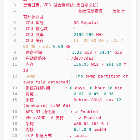
更新日志：VPS
融合怪测试(集百家之长)
---------------------
基础信息查询
--
感谢所
有开源项目
---------------------
CPU
型号
:
DO-Regular
CPU
核心数
:
1
CPU
频率
:
2199.996 
MHz
CPU
缓存
:
L1: 32.00 KB / L2: 4.
00 MB / L3:
0.00
KB
硬盘空间
:
1.23
GiB
/
24.44
GiB
启动盘路径
:
/dev/vda1
内存
:
156.05
MiB
/
961.00
M
iB
Swap              :
 [
no
swap
partition
or
swap
file
detected
]
系统在线时间
:
0
days,
0
hour
16
min
负载
:
0.67
,
0.45
,
0.36
系统
:
Debian
GNU/Linux
12
(bookworm)
(x86_64)
AES-NI
指令集
:
✔
Enabled
VM-x/AMD-
V
支持
:
✔
Enabled
架构
:
x86_64
(64
Bit)
内核
:
6.1
.0
-9
-amd64
TCP
加速方式
:
cubic