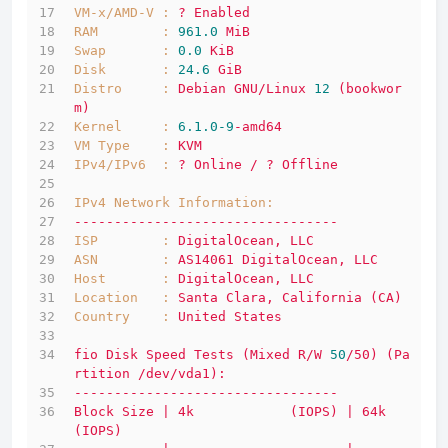
VM-x/AMD-V :
?
Enabled
RAM        :
961.0
MiB
Swap       :
0.0
KiB
Disk       :
24.6
GiB
Distro     :
Debian
GNU/Linux
12
(bookwor
m)
Kernel     :
6.1
.0
-9
-amd64
VM Type    :
KVM
IPv4/IPv6  :
?
Online
/
?
Offline
IPv4 Network Information:
---------------------------------
ISP        :
DigitalOcean,
LLC
ASN        :
AS14061
DigitalOcean,
LLC
Host       :
DigitalOcean,
LLC
Location   :
Santa
Clara,
California
(CA)
Country    :
United
States
fio
Disk
Speed
Tests
(Mixed
R/W
50
/50)
(Pa
rtition
/dev/vda1):
---------------------------------
Block
Size
|
4k
(IOPS)
|
64k
(IOPS)