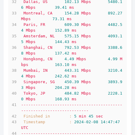
Dallas,
US
102.13
Mbps
5480.1
6 
Mbps
39.41
ms
Montreal,
CA
154.28
Mbps
892.27
Mbps
73.31
ms
Paris,
FR
609.30
Mbps
4482.5
4 
Mbps
152.89
ms
Amsterdam,
NL
575.15
Mbps
4093.1
5 
Mbps
144.43
ms
Shanghai,
CN
792.53
Mbps
3388.6
8 
Mbps
137.42
ms
Hongkong,
CN
4.49
Mbps
4.99
M
bps
163.10
ms
Mumbai,
IN
443.31
Mbps
3210.4
4 
Mbps
242.62
ms
Singapore,
SG
450.39
Mbps
3893.9
3 
Mbps
204.28
ms
Tokyo,
JP
484.82
Mbps
2228.1
0 
Mbps
168.93
ms
------------------------------------------
----------------------------
Finished in        :
5
min
45
sec
Timestamp          :
2024-02-08 14:47:47 
UTC
------------------------------------------