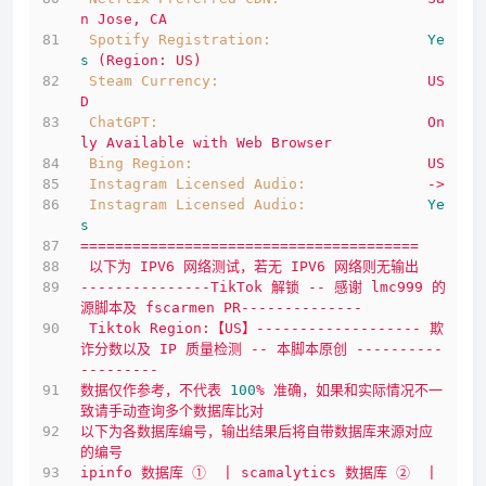
n
Jose,
CA
Spotify Registration:
Ye
s
(Region:
US)
Steam Currency:
US
D
ChatGPT:
On
ly
Available
with
Web
Browser
Bing Region:
US
Instagram Licensed Audio:
->
Instagram Licensed Audio:
Ye
s
=======================================
以下为
IPV6
网络测试，若无
IPV6
网络则无输出
---------------TikTok
解锁
--
感谢
lmc999
的
源脚本及
fscarmen
PR--------------
Tiktok
Region:【US】-------------------
欺
诈分数以及
IP
质量检测
--
本脚本原创
----------
---------
数据仅作参考，不代表
100
%
准确，如果和实际情况不一
致请手动查询多个数据库比对
以下为各数据库编号，输出结果后将自带数据库来源对应
的编号
ipinfo
数据库
①
|
scamalytics
数据库
②
|