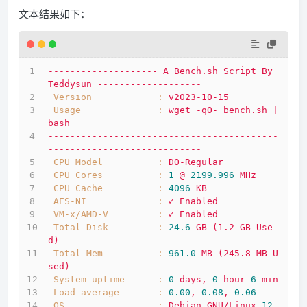
文本结果如下：
--------------------
A
Bench.sh
Script
By
Teddysun
-------------------
Version            :
v2023-10-15
Usage              :
wget
-qO-
bench.sh
|
bash
------------------------------------------
----------------------------
CPU Model          :
DO-Regular
CPU Cores          :
1
@
2199.996 
MHz
CPU Cache          :
4096 
KB
AES-NI             :
✓
Enabled
VM-x/AMD-V         :
✓
Enabled
Total Disk         :
24.6
GB
(1.2
GB
Use
d)
Total Mem          :
961.0
MB
(245.8
MB
U
sed)
System uptime      :
0
days,
0
hour
6
min
Load average       :
0.00
,
0.08
,
0.06
OS                 :
Debian
GNU/Linux
12