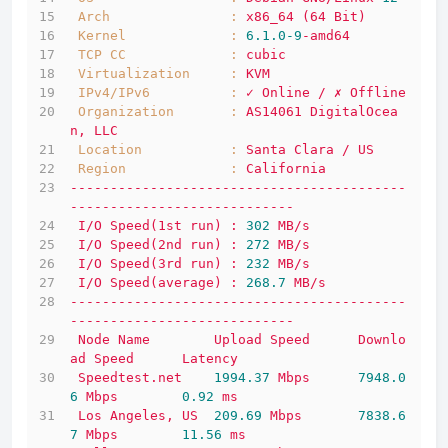
Arch               :
x86_64
(64
Bit)
Kernel             :
6.1
.0
-9
-amd64
TCP CC             :
cubic
Virtualization     :
KVM
IPv4/IPv6          :
✓
Online
/
✗
Offline
Organization       :
AS14061
DigitalOcea
n,
LLC
Location           :
Santa
Clara
/
US
Region             :
California
------------------------------------------
----------------------------
I/O
Speed(1st
run)
:
302
MB/s
I/O
Speed(2nd
run)
:
272
MB/s
I/O
Speed(3rd
run)
:
232
MB/s
I/O
Speed(average)
:
268.7
MB/s
------------------------------------------
----------------------------
Node
Name
Upload
Speed
Downlo
ad
Speed
Latency
Speedtest.net
1994.37 
Mbps
7948.0
6 
Mbps
0.92
ms
Los
Angeles,
US
209.69
Mbps
7838.6
7 
Mbps
11.56
ms