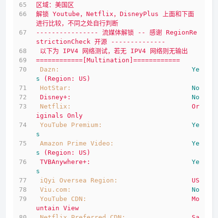
区域：美国区
解锁
Youtube，Netflix，DisneyPlus
上面和下面
进行比较，不同之处自行判断
----------------
流媒体解锁
--
感谢
RegionRe
strictionCheck
开源
--------------
以下为
IPV4
网络测试，若无
IPV4
网络则无输出
============[Multination]============
Dazn:
Ye
s
(Region:
US)
HotStar:
No
Disney+:
No
Netflix:
Or
iginals
Only
YouTube Premium:
Ye
s
Amazon Prime Video:
Ye
s
(Region:
US)
TVBAnywhere+:
Ye
s
iQyi Oversea Region:
US
Viu.com:
No
YouTube CDN:
Mo
untain
View
Netflix Preferred CDN:
Sa