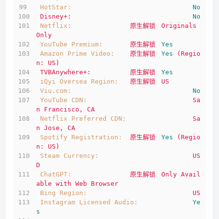
HotStar:
No
Disney+:
No
Netflix:
原生解锁
Originals
Only
YouTube Premium:
原生解锁
Yes
Amazon Prime Video:
原生解锁
Yes
(Regio
n:
US)
TVBAnywhere+:
原生解锁
Yes
iQyi Oversea Region:
原生解锁
US
Viu.com:
No
YouTube CDN:
Sa
n
Francisco,
CA
Netflix Preferred CDN:
Sa
n
Jose,
CA
Spotify Registration:
原生解锁
Yes
(Regio
n:
US)
Steam Currency:
US
D
ChatGPT:
原生解锁
Only
Avail
able
with
Web
Browser
Bing Region:
US
Instagram Licensed Audio:
Ye
s