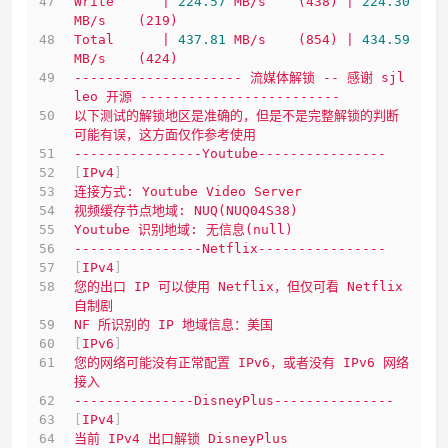
Write
|
224.57
MB/s
(438)
|
224.30
MB/s
(219)
Total
|
437.81
MB/s
(854)
|
434.59
MB/s
(424)
---------------------
流媒体解锁
--
感谢
sjl
leo
开源
-------------------------
以下测试的解锁地区是准确的，但是不是完整解锁的判断
可能有误，这方面仅作参考使用
----------------Youtube----------------
[
IPv4
]
连接方式:
Youtube
Video
Server
视频缓存节点地域:
NUQ(NUQ04S38)
Youtube
识别地域:
无信息(null)
----------------Netflix----------------
[
IPv4
]
您的出口
IP
可以使用
Netflix，但仅可看
Netflix
自制剧
NF
所识别的
IP
地域信息：美国
[
IPv6
]
您的网络可能没有正常配置
IPv6，或者没有
IPv6
网络
接入
---------------DisneyPlus---------------
[
IPv4
]
当前
IPv4
出口解锁
DisneyPlus