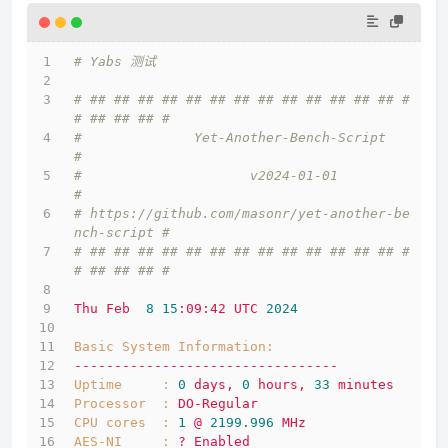
# Yabs 测试
# ## ## ## ## ## ## ## ## ## ## ## ## ## #
# ## ## ## #
#              Yet-Another-Bench-Script              
#
#                     v2024-01-01                    
#
# https://github.com/masonr/yet-another-be
nch-script #
# ## ## ## ## ## ## ## ## ## ## ## ## ## #
# ## ## ## #
Thu
Feb
8
15
:09:42
UTC
2024
Basic System Information:
---------------------------------
Uptime     :
0
days,
0
hours,
33
minutes
Processor  :
DO-Regular
CPU cores  :
1
@
2199.996 
MHz
AES-NI     :
?
Enabled