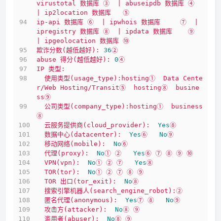
virustotal
数据库
③
|
abuseipdb
数据库
④
|
ip2location
数据库
⑤
ip-api
数据库
⑥
|
ipwhois
数据库
⑦
|
ipregistry
数据库
⑧
|
ipdata
数据库
⑨
|
ipgeolocation
数据库
⑩
欺诈分数(越低越好):
36
②
abuse
得分(越低越好):
0
④
IP
类型:
使用类型(usage_type):hosting①
Data
Cente
r/Web
Hosting/Transit⑤
hosting⑧
busine
ss⑨
公司类型(company_type):hosting①
business
⑧
云服务提供商(cloud_provider):
Yes
⑧
数据中心(datacenter):
Yes
⑥
No
⑨
移动网络(mobile):
No
⑥
代理(proxy):
No
①
②
Yes
⑥
⑦
⑧
⑨
⑩
VPN(vpn):
No
①
②
⑦
Yes
⑧
TOR(tor):
No
①
②
⑦
⑧
⑨
TOR
出口(tor_exit):
No
⑧
搜索引擎机器人(search_engine_robot):②
匿名代理(anonymous):
Yes
⑦
⑧
No
⑨
攻击方(attacker):
No
⑧
⑨
滥用者(abuser):
No
⑧
⑨