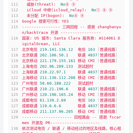
威胁(threat):
No
⑧
⑨
iCloud
中继(icloud_relay):
No
①
⑧
⑨
未分配
IP(bogon):
No
⑧
⑨
Google
搜索可行性：YES
----------------
三网回程
--
感谢
zhanghanyu
n/backtrace
开源
-----------------
国家:
US
城市:
Santa
Clara
服务商:
AS14061
D
igitalOcean,
LLC
北京电信
219.141
.136
.12
电信
163
 [
普通线路
]      
北京联通
202.106
.50
.1
联通
4837
[
普通线路
]      
北京移动
221.179
.155
.161
移动
CMI
 [
普通线路
]      
上海电信
202.96
.209
.133
测试超时
上海联通
210.22
.97
.1
联通
4837
[
普通线路
]      
上海移动
211.136
.112
.200
移动
CMI
 [
普通线路
]      
广州电信
58.60
.188
.222
测试超时
广州联通
210.21
.196
.6
联通
4837
[
普通线路
]      
广州移动
120.196
.165
.24
移动
CMI
 [
普通线路
]      
成都电信
61.139
.2
.69
电信
163
 [
普通线路
]      
成都联通
119.6
.6
.6
联通
4837
[
普通线路
]      
成都移动
211.137
.96
.205
移动
CMI
 [
普通线路
]      
---------------------
回程路由
--
感谢
fscar
men
开源及
PR---------------------
依次测试电信
/
联通
/
移动经过的地区及线路，核心程