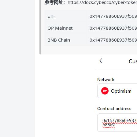
参考网址
：https://docs.cyber.co/cyber-toke
ETH
0x14778860E937f50
OP Mainnet
0x14778860E937f50
BNB Chain
0x14778860E937f50