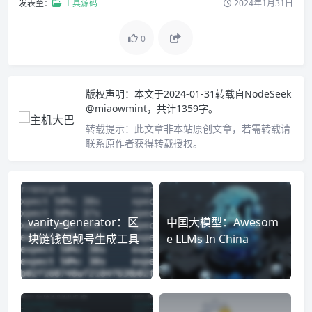
发表至：
工具源码
2024年1月31日
0
版权声明：
本文于2024-01-31转载自
NodeSeek
@miaowmint
，共计1359字。
转载提示：
此文章非本站原创文章，若需转载请
联系原作者获得转载授权。
vanity-generator：区
中国大模型：Awesom
块链钱包靓号生成工具
e LLMs In China