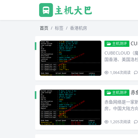
首页
标签
香港机房
C
主机测评
CUBECLOUD
国香港、美国洛
1,064
次阅读
赤
主机测评
赤鱼网络是一家新
房，中国大陆方
1,205
次阅读