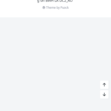
g on
BWH LA DC2_AO
Theme by
Puock